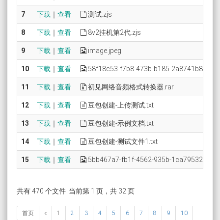
7
下载
｜
查看
测试.zjs
8
下载
｜
查看
8v2挂机第2代.zjs
9
下载
｜
查看
image.jpeg
10
下载
｜
查看
58f18c53-f7b8-473b-b185-2a8741b877b0.
11
下载
｜
查看
初见网络音频格式转换器.rar
12
下载
｜
查看
豆包创建-上传测试.txt
13
下载
｜
查看
豆包创建-示例文档.txt
14
下载
｜
查看
豆包创建-测试文件1.txt
15
下载
｜
查看
5bb467a7-fb1f-4562-935b-1ca79532a5c5.
共有 470 个文件 当前第 1 页，共 32 页
首页
«
1
2
3
4
5
6
7
8
9
10